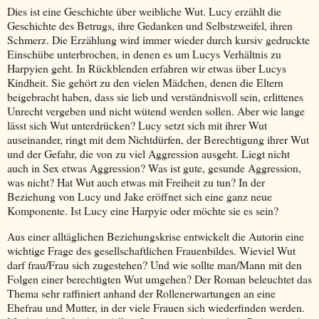
Dies ist eine Geschichte über weibliche Wut. Lucy erzählt die
Geschichte des Betrugs, ihre Gedanken und Selbstzweifel, ihren
Schmerz. Die Erzählung wird immer wieder durch kursiv gedruckte
Einschübe unterbrochen, in denen es um Lucys Verhältnis zu
Harpyien geht. In Rückblenden erfahren wir etwas über Lucys
Kindheit. Sie gehört zu den vielen Mädchen, denen die Eltern
beigebracht haben, dass sie lieb und verständnisvoll sein, erlittenes
Unrecht vergeben und nicht wütend werden sollen. Aber wie lange
lässt sich Wut unterdrücken? Lucy setzt sich mit ihrer Wut
auseinander, ringt mit dem Nichtdürfen, der Berechtigung ihrer Wut
und der Gefahr, die von zu viel Aggression ausgeht. Liegt nicht
auch in Sex etwas Aggression? Was ist gute, gesunde Aggression,
was nicht? Hat Wut auch etwas mit Freiheit zu tun? In der
Beziehung von Lucy und Jake eröffnet sich eine ganz neue
Komponente. Ist Lucy eine Harpyie oder möchte sie es sein?
Aus einer alltäglichen Beziehungskrise entwickelt die Autorin eine
wichtige Frage des gesellschaftlichen Frauenbildes. Wieviel Wut
darf frau/Frau sich zugestehen? Und wie sollte man/Mann mit den
Folgen einer berechtigten Wut umgehen? Der Roman beleuchtet das
Thema sehr raffiniert anhand der Rollenerwartungen an eine
Ehefrau und Mutter, in der viele Frauen sich wiederfinden werden.