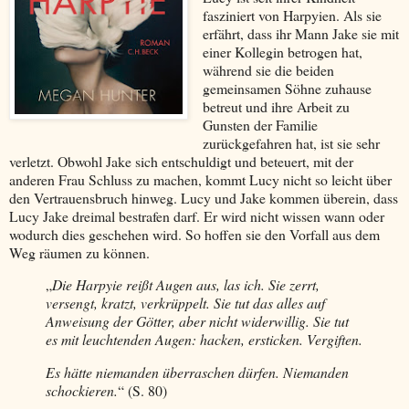
fasziniert von Harpyien. Als sie
erfährt, dass ihr Mann Jake sie mit
einer Kollegin betrogen hat,
während sie die beiden
gemeinsamen Söhne zuhause
betreut und ihre Arbeit zu
Gunsten der Familie
zurückgefahren hat, ist sie sehr
verletzt. Obwohl Jake sich entschuldigt und beteuert, mit der
anderen Frau Schluss zu machen, kommt Lucy nicht so leicht über
den Vertrauensbruch hinweg. Lucy und Jake kommen überein, dass
Lucy Jake dreimal bestrafen darf. Er wird nicht wissen wann oder
wodurch dies geschehen wird. So hoffen sie den Vorfall aus dem
Weg räumen zu können.
„
Die Harpyie reißt Augen aus, las ich. Sie zerrt,
versengt, kratzt, verkrüppelt. Sie tut das alles auf
Anweisung der Götter, aber nicht widerwillig. Sie tut
es mit leuchtenden Augen: hacken, ersticken. Vergiften.
Es hätte niemanden überraschen dürfen. Niemanden
schockieren.
“ (S. 80)