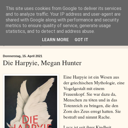
This site uses cookies from Google to deliver its services
Buch-Lady.de
and to analyze traffic. Your IP address and user-agent are
shared with Google along with performance and security
metrics to ensure quality of service, generate usage
BUCH-LADY.DE Blog einer viellesenden Lady
statistics, and to detect and address abuse.
LEARN MORE
GOT IT
▼
Donnerstag, 15. April 2021
Die Harpyie, Megan Hunter
Eine Harpyie ist ein Wesen aus
der griechischen Mythologie, eine
Vogelgestalt mit einem
Frauenkopf. Sie war dazu da,
Menschen zu töten und in das
Totenreich zu bringen, die den
Zorn des Zeus erregt hatten. Sie
bestraft und nimmt Rache.
Lucy ist seit ihrer Kindheit