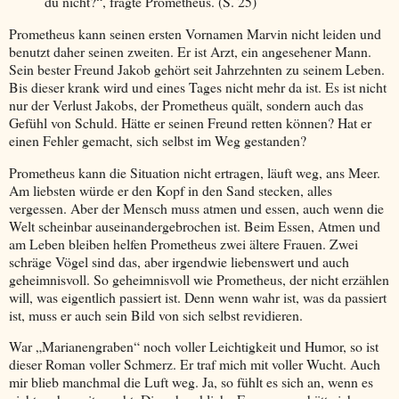
du nicht?“, fragte Prometheus. (S. 25)
Prometheus kann seinen ersten Vornamen Marvin nicht leiden und
benutzt daher seinen zweiten. Er ist Arzt, ein angesehener Mann.
Sein bester Freund Jakob gehört seit Jahrzehnten zu seinem Leben.
Bis dieser krank wird und eines Tages nicht mehr da ist. Es ist nicht
nur der Verlust Jakobs, der Prometheus quält, sondern auch das
Gefühl von Schuld. Hätte er seinen Freund retten können? Hat er
einen Fehler gemacht, sich selbst im Weg gestanden?
Prometheus kann die Situation nicht ertragen, läuft weg, ans Meer.
Am liebsten würde er den Kopf in den Sand stecken, alles
vergessen. Aber der Mensch muss atmen und essen, auch wenn die
Welt scheinbar auseinandergebrochen ist. Beim Essen, Atmen und
am Leben bleiben helfen Prometheus zwei ältere Frauen. Zwei
schräge Vögel sind das, aber irgendwie liebenswert und auch
geheimnisvoll. So geheimnisvoll wie Prometheus, der nicht erzählen
will, was eigentlich passiert ist. Denn wenn wahr ist, was da passiert
ist, muss er auch sein Bild von sich selbst revidieren.
War „Marianengraben“ noch voller Leichtigkeit und Humor, so ist
dieser Roman voller Schmerz. Er traf mich mit voller Wucht. Auch
mir blieb manchmal die Luft weg. Ja, so fühlt es sich an, wenn es