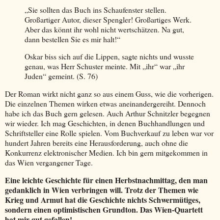
„Sie sollten das Buch ins Schaufenster stellen.
Großartiger Autor, dieser Spengler! Großartiges Werk.
Aber das könnt ihr wohl nicht wertschätzen. Na gut,
dann bestellen Sie es mir halt!“
Oskar biss sich auf die Lippen, sagte nichts und wusste
genau, was Herr Schuster meinte. Mit „ihr“ war „ihr
Juden“ gemeint. (S. 76)
Der Roman wirkt nicht ganz so aus einem Guss, wie die vorherigen.
Die einzelnen Themen wirken etwas aneinandergereiht. Dennoch
habe ich das Buch gern gelesen. Auch Arthur Schnitzler begegnen
wir wieder. Ich mag Geschichten, in denen Buchhandlungen und
Schriftsteller eine Rolle spielen. Vom Buchverkauf zu leben war vor
hundert Jahren bereits eine Herausforderung, auch ohne die
Konkurrenz elektronischer Medien. Ich bin gern mitgekommen in
das Wien vergangener Tage.
Eine leichte Geschichte für einen Herbstnachmittag, den man
gedanklich in Wien verbringen will. Trotz der Themen wie
Krieg und Armut hat die Geschichte nichts Schwermütiges,
sondern einen optimistischen Grundton. Das Wien-Quartett
hat mir gut gefallen!