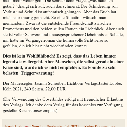
nicht mehr weiter geht. Die schreckliche Frage, „was hätte ich
getan?“ drängt sich auf, auch das schmerzt. Die Schilderung von
Verlust und Schuld ist authentisch gelungen. Aber das Buch hat
mich sehr traurig gemacht. So eine Situation wünscht man
niemandem. Zwar ist die entstehende Freundschaft zwischen
Prometheus und den beiden stillen Frauen ein Lichtblick. Aber auch
sie ist voller Schwere und unausgesprochener Geheimnisse. Schade,
mir hatte im Vorgängerroman die humorvolle Sichtweise so
gefallen, die ich hier nicht wiederfinden konnte.
Dies ist kein Wohlfühlbuch! Es zeigt, dass das Leben immer
irgendwie weitergeht. Aber Menschen, die selbst gerade in einer
Krise sind, würde ich es nicht empfehlen. Es könnte zu sehr
belasten. Triggerwarnung!
Der Mauersegler, Jasmin Schreiber, Eichborn Verlag/Bastei Lübbe,
Köln 2021, 240 Seiten, 22,00 EUR
(Die Verwendung des Coverbildes erfolgt mit freundlicher Erlaubnis
des Verlags. Ich danke dem Verlag für das kostenlos zur Verfügung
gestellte Rezensionsexemplar.)
Buch-Lady
am
Dienstag, September 14, 2021
Keine Kommentare: