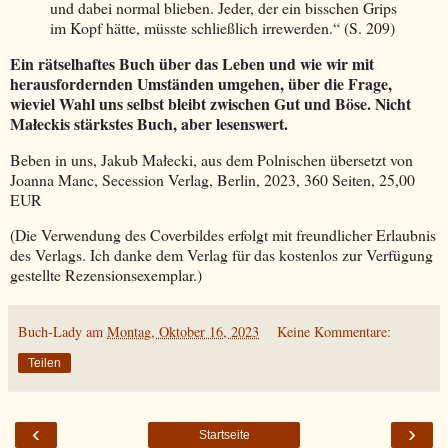
und dabei normal blieben. Jeder, der ein bisschen Grips
im Kopf hätte, müsste schließlich irrewerden.“ (S. 209)
Ein rätselhaftes Buch über das Leben und wie wir mit
herausfordernden Umständen umgehen, über die Frage,
wieviel Wahl uns selbst bleibt zwischen Gut und Böse. Nicht
Ma
ł
eckis stärkstes Buch, aber lesenswert.
Beben in uns, Jakub Ma
ł
ecki, aus dem Polnischen übersetzt von
Joanna Manc, Secession Verlag, Berlin, 2023, 360 Seiten, 25,00
EUR
(Die Verwendung des Coverbildes erfolgt mit freundlicher Erlaubnis
des Verlags. Ich danke dem Verlag für das kostenlos zur Verfügung
gestellte Rezensionsexemplar.)
Buch-Lady
am
Montag, Oktober 16, 2023
Keine Kommentare:
Teilen
‹
›
Startseite