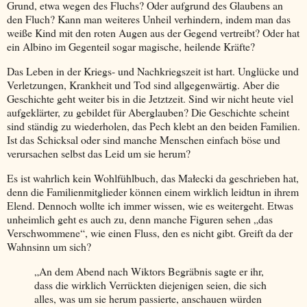
Grund, etwa wegen des Fluchs? Oder aufgrund des Glaubens an
den Fluch? Kann man weiteres Unheil verhindern, indem man das
weiße Kind mit den roten Augen aus der Gegend vertreibt? Oder hat
ein Albino im Gegenteil sogar magische, heilende Kräfte?
Das Leben in der Kriegs- und Nachkriegszeit ist hart. Unglücke und
Verletzungen, Krankheit und Tod sind allgegenwärtig. Aber die
Geschichte geht weiter bis in die Jetztzeit. Sind wir nicht heute viel
aufgeklärter, zu gebildet für Aberglauben? Die Geschichte scheint
sind ständig zu wiederholen, das Pech klebt an den beiden Familien.
Ist das Schicksal oder sind manche Menschen einfach böse und
verursachen selbst das Leid um sie herum?
Es ist wahrlich kein Wohlfühlbuch, das Ma
ł
ecki da geschrieben hat,
denn die Familienmitglieder können einem wirklich leidtun in ihrem
Elend. Dennoch wollte ich immer wissen, wie es weitergeht. Etwas
unheimlich geht es auch zu, denn manche Figuren sehen „das
Verschwommene“, wie einen Fluss, den es nicht gibt. Greift da der
Wahnsinn um sich?
„An dem Abend nach Wiktors Begräbnis sagte er ihr,
dass die wirklich Verrückten diejenigen seien, die sich
alles, was um sie herum passierte, anschauen würden