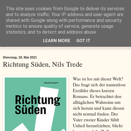
This site uses cookies from Google to deliver its services
Buch-Lady.de
and to analyze traffic. Your IP address and user-agent are
shared with Google along with performance and security
metrics to ensure quality of service, generate usage
BUCH-LADY.DE Blog einer viellesenden Lady
statistics, and to detect and address abuse.
LEARN MORE
GOT IT
▼
Dienstag, 18. Mai 2021
Richtung Süden, Nils Trede
Was ist los mit dieser Welt?
Das fragt sich der namenlose
Erzähler dieses kurzen
Romans. Er betrachtet den
alltäglichen Wahnsinn um
sich herum und kann diesen
nicht normal finden. Der
Vater zweier Kinder fühlt
Unheil heraufziehen, blickt