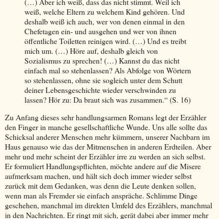
(…) Aber ich weiß, dass das nicht stimmt. Weil ich
weiß, welche Eltern zu welchem Kind gehören. Und
deshalb weiß ich auch, wer von denen einmal in den
Chefetagen ein- und ausgehen und wer von ihnen
öffentliche Toiletten reinigen wird. (…) Und es treibt
mich um. (…) Höre auf, deshalb gleich von
Sozialismus zu sprechen! (…) Kannst du das nicht
einfach mal so stehenlassen? Als Abfolge von Wörtern
so stehenlassen, ohne sie sogleich unter dem Schutt
deiner Lebensgeschichte wieder verschwinden zu
lassen? Hör zu: Da braut sich was zusammen.“ (S. 16)
Zu Anfang dieses sehr handlungsarmen Romans legt der Erzähler
den Finger in manche gesellschaftliche Wunde. Uns alle sollte das
Schicksal anderer Menschen mehr kümmern, unserer Nachbarn im
Haus genauso wie das der Mitmenschen in anderen Erdteilen. Aber
mehr und mehr scheint der Erzähler irre zu werden an sich selbst.
Er formuliert Handlungspflichten, möchte andere auf die Misere
aufmerksam machen, und hält sich doch immer wieder selbst
zurück mit dem Gedanken, was denn die Leute denken sollen,
wenn man als Fremder sie einfach anspräche. Schlimme Dinge
geschehen, manchmal im direkten Umfeld des Erzählers, manchmal
in den Nachrichten. Er ringt mit sich, gerät dabei aber immer mehr