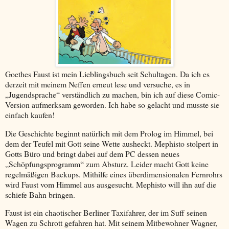
Goethes Faust ist mein Lieblingsbuch seit Schultagen. Da ich es
derzeit mit meinem Neffen erneut lese und versuche, es in
„Jugendsprache“ verständlich zu machen, bin ich auf diese Comic-
Version aufmerksam geworden. Ich habe so gelacht und musste sie
einfach kaufen!
Die Geschichte beginnt natürlich mit dem Prolog im Himmel, bei
dem der Teufel mit Gott seine Wette ausheckt. Mephisto stolpert in
Gotts Büro und bringt dabei auf dem PC dessen neues
„Schöpfungsprogramm“ zum Absturz. Leider macht Gott keine
regelmäßigen Backups. Mithilfe eines überdimensionalen Fernrohrs
wird Faust vom Himmel aus ausgesucht. Mephisto will ihn auf die
schiefe Bahn bringen.
Faust ist ein chaotischer Berliner Taxifahrer, der im Suff seinen
Wagen zu Schrott gefahren hat. Mit seinem Mitbewohner Wagner,