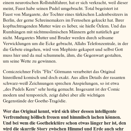
einem neurotischen Rollstuhlfahrer, hat er sich verkracht, weil dieser
meint, Faust habe seinen Pudel umgebracht. Total begeistert ist
Faust von Margarete, der Tochter eines türkischen Ladenbesitzers in
Berlin, der gerne Schreinemakers im Fernsehen gekuckt hat. Ihrer
kopftuchtragenden Mutter wäre es lieber, sie hieße Özlem. Und das
Rumhängen mit nichtmuslimischen Männern geht natürlich gar
nicht. Margaretes Mutter und Bruder werden durch seltsame
Verwicklungen um die Ecke gebracht, Allahs Telefonzentrale, in der
die Gebete eingehen, wird von Mephisto gekapert und selbst Gott
muss hier und da mal schummeln, ähm, die Gegenwart gestalten,
um seine Wette zu gewinnen.
Comiczeichner Felix "Flix" Görmann verarbeitet das Original
hinreißend komisch und doch exakt. Aus allen Details der rasanten
schwarz-weiß Zeichnungen sprechen Anspielungen, so ist etwa
„des Pudels Kern“ sehr lustig gemacht. Insgesamt ist der Comic
modern und temporeich, zeigt dabei aber alle wichtigen
Gegenstände der Goethe-Tragödie.
Wer das Original kennt, wird sich über dessen intelligente
Verfremdung höllisch freuen und himmlisch lachen können.
Und bei wem die Goethelektüre schon etwas länger her ist, den
wird die skurrile Story zwischen Himmel und Erde auch sehr