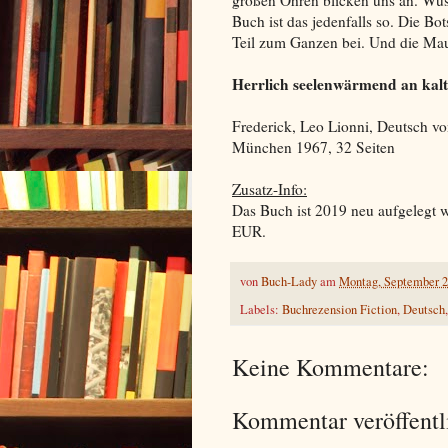
großen Ohren blicken uns an. Wus
Buch ist das jedenfalls so. Die Bot
Teil zum Ganzen bei. Und die Maus
Herrlich seelenwärmend an kalte
Frederick, Leo Lionni, Deutsch v
München 1967, 32 Seiten
Zusatz-Info:
Das Buch ist 2019 neu aufgelegt 
EUR.
von
Buch-Lady
am
Montag, September 2
Labels:
Buchrezension Fiction
,
Deutsch
Keine Kommentare:
Kommentar veröffentl