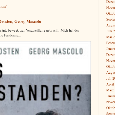
Deze
Atom)
Nove
Oktob
Septe
 Drosten, Georg Mascolo
Augus
rägt, bewegt, zur Verzweiflung gebracht. Mich hat der
Juni 
die Pandemie...
Mai 2
Febru
Janua
Deze
Nove
Oktob
Augus
Juli 
April
März 
Janua
Nove
Oktob
Septe