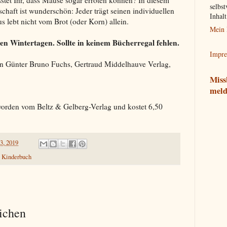
stet Ihr, dass Mäuse sogar erröten können? In diesem
selbst
schaft ist wunderschön: Jeder trägt seinen individuellen
Inhal
 lebt nicht vom Brot (oder Korn) allein.
Mein 
n Wintertagen. Sollte in keinem Bücherregal fehlen.
Impr
on Günter Bruno Fuchs, Gertraud Middelhauve Verlag,
Miss
meld
worden vom Beltz & Gelberg-Verlag und kostet 6,50
3, 2019
,
Kinderbuch
ichen