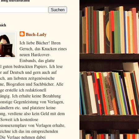
 Blog durchsuchen
mich
Buch-Lady
Ich liebe Bücher! Ihren
Geruch, das Knacken eines
neuen Hardcover-
Einbands, das glatte
l guten bedruckten Papiers. Ich lese
r auf Deutsch und gern auch auf
sch, am liebsten zeitgenössische
e, Biografien und Sachbücher. Alle
ge erstelle ich redaktionell
ängig. Ich erhalte keine Bezahlung
sonstige Gegenleistung von Verlagen,
ändlern etc. und platziere keine
ng, verdiene also kein Geld mit dem
 Soweit ich kostenlose
sionsexemplare von Verlagen erhalte,
eichne ich das im entsprechenden
 Die Verlage nehmen dabei