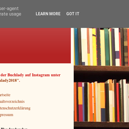
user-agent
erate usage
LEARN MORE
GOT IT
 der Buchlady auf Instagram unter
hlady2018"
.
rtseite
haltsverzeichnis
tenschutzerklärung
pressum