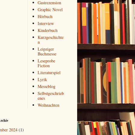
Gastrezension
Graphic Novel
Hörbuch
Interview
Kinderbuch
Kurzgeschichte
n
Leipziger
Buchmesse
Leseprobe
Fiction
Literaturspiel
Lyrik
Messeblog
Selbstgeschrieb
enes
Weihnachten
rchiv
mber 2024
(1)