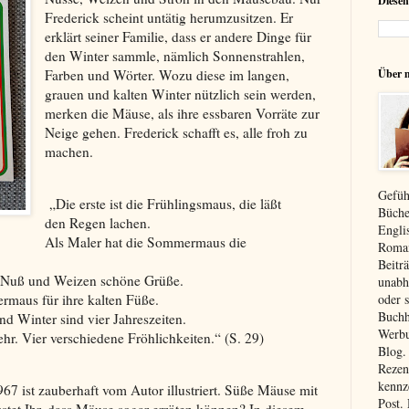
Diesen
Frederick scheint untätig herumzusitzen. Er
erklärt seiner Familie, dass er andere Dinge für
den Winter sammle, nämlich Sonnenstrahlen,
Farben und Wörter. Wozu diese im langen,
Über 
grauen und kalten Winter nützlich sein werden,
merken die Mäuse, als ihre essbaren Vorräte zur
Neige gehen. Frederick schafft es, alle froh zu
machen.
Gefüh
„Die erste ist die Frühlingsmaus, die läßt
Büche
den Regen lachen.
Engli
Als Maler hat die Sommermaus die
Roman
Beiträ
t Nuß und Weizen schöne Grüße.
unabh
oder 
ermaus für ihre kalten Füße.
Buchh
d Winter sind vier Jahreszeiten.
Werbu
r. Vier verschiedene Fröhlichkeiten.“ (S. 29)
Blog.
Rezen
kennz
67 ist zauberhaft vom Autor illustriert. Süße Mäuse mit
Post.