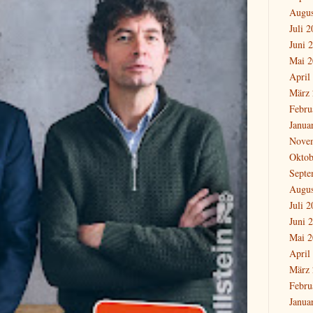
Augus
Juli 
Juni 
Mai 2
April
März 
Febru
Janua
Nove
Oktob
Septe
Augus
Juli 
Juni 
Mai 2
April
März 
Febru
Janua