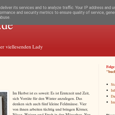
eliver its services and to analyze traffic. Your IP address and 
ormance and security metrics to ensure quality of service, gen
abuse.
.de
 viellesenden Lady
Folge
"buc
Sta
In
Im Herbst ist es soweit: Es ist Erntezeit und Zeit,
Da
sich Vorräte für den Winter anzulegen. Das
Im
denken sich auch fünf kleine Feldmäuse. Vier
von ihnen arbeiten tüchtig und bringen Körner,
Nüsse, Weizen und Stroh in den Mäusebau. Nur