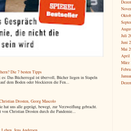
Deze
Nove
Oktob
Septe
Augus
Juli 
Juni 
Mai 2
April
März 
Febru
hern? Die 7 besten Tipps
Janua
t es: Das Bücherregal ist übervoll, Bücher liegen in Stapeln
 auf dem Boden oder blockieren die Fen...
Deze
 Christian Drosten, Georg Mascolo
 hat uns alle geprägt, bewegt, zur Verzweiflung gebracht.
t von Christian Drosten durch die Pandemie...
r Leben, Jens Andersen