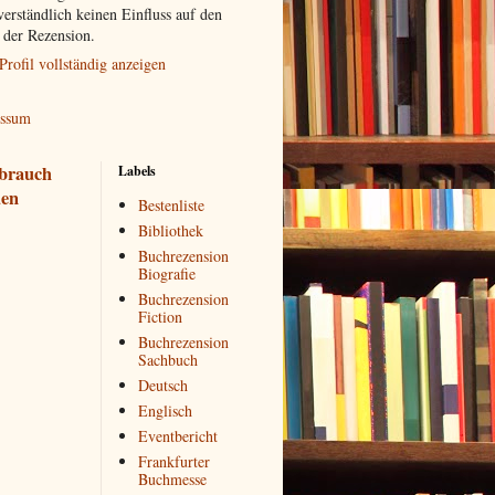
verständlich keinen Einfluss auf den
t der Rezension.
Profil vollständig anzeigen
essum
brauch
Labels
en
Bestenliste
Bibliothek
Buchrezension
Biografie
Buchrezension
Fiction
Buchrezension
Sachbuch
Deutsch
Englisch
Eventbericht
Frankfurter
Buchmesse