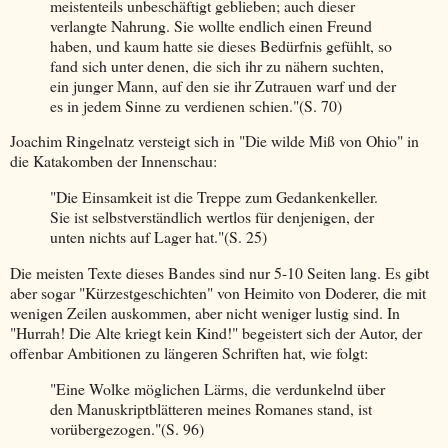
meistenteils unbeschäftigt geblieben; auch dieser
verlangte Nahrung. Sie wollte endlich einen Freund
haben, und kaum hatte sie dieses Bedürfnis gefühlt, so
fand sich unter denen, die sich ihr zu nähern suchten,
ein junger Mann, auf den sie ihr Zutrauen warf und der
es in jedem Sinne zu verdienen schien."(S. 70)
Joachim Ringelnatz versteigt sich in "Die wilde Miß von Ohio" in
die Katakomben der Innenschau:
"Die Einsamkeit ist die Treppe zum Gedankenkeller.
Sie ist selbstverständlich wertlos für denjenigen, der
unten nichts auf Lager hat."(S. 25)
Die meisten Texte dieses Bandes sind nur 5-10 Seiten lang. Es gibt
aber sogar "Kürzestgeschichten" von Heimito von Doderer, die mit
wenigen Zeilen auskommen, aber nicht weniger lustig sind. In
"Hurrah! Die Alte kriegt kein Kind!" begeistert sich der Autor, der
offenbar Ambitionen zu längeren Schriften hat, wie folgt:
"Eine Wolke möglichen Lärms, die verdunkelnd über
den Manuskriptblätteren meines Romanes stand, ist
vorübergezogen."(S. 96)