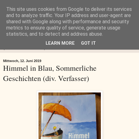
This site uses cookies from Google to deliver its services
Buch-Lady.de
and to analyze traffic. Your IP address and user-agent are
shared with Google along with performance and security
metrics to ensure quality of service, generate usage
BUCH-LADY.DE Blog einer viellesenden Lady
statistics, and to detect and address abuse.
LEARN MORE
GOT IT
▼
Mittwoch, 12. Juni 2019
Himmel in Blau, Sommerliche
Geschichten (div. Verfasser)