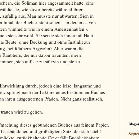
chern, die Soliman hier angesammelt hatte, eine
wählte sie, wie zuvor bereits während ihrer
o, zufällig aus. Man musste nur abwarten. Sich in
 Inhalt der Bücher nicht sehen – in denen es von
tern wimmelte wie in einem Ameisenhaufen -,
en sie sehr wohl. Sie setzte sich ihnen mit Haut
hte Beute, ohne Deckung und ohne Instinkt zur
gung, bei Räubern Argwohn? Aber waren die
 Raubtiere, die nur davon träumten, ihren
mmen, sich auf sie zu stürzen und sie zu
Entwicklung durch, jedoch eine leise, langsame und
inz springt nach der Lektüre eines bestimmten Buches
n ihren ausgetretenen Pfaden. Nicht ganz realistisch,
getrauen wird zu gehen.
Blog-A
fmachung dieses gebundenen Buches aus feinem Papier,
m Lesebändchen und großzügiem Satz, der sich leicht
Septe
hmückte, zurückhaltende Cover fällt Buchliebhabern