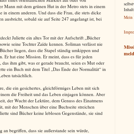
lder eines orientalischen Marktes auf oder von
selbst
der Mann mit dem grünen Hut in der Metro stets in einem
Inhal
ie in einem anderen. Und dass die Frau, die stets dicke
Mein 
n ausbricht, sobald sie auf Seite 247 angelangt ist, bei
Impr
eckt Juliette ein altes Tor mit der Aufschrift „Bücher
owie seine Tochter Zaïde kennen. Soliman verlässt nie
Miss
le Bücher liegen, dass die Stapel ständig umkippen und
meld
 Er hat eine Mission. Er meint, dass es für jeden
das ihm gibt, was er gerade braucht, seien es Mut oder
iette ein Buch mit dem Titel „Das Ende der Normalität“ in
 Leben tatsächlich.
e, die ein gesichertes, gleichförmiges Leben mit sich
einem die Freiheit und das Leben einjagen können. Aber
keit, der Wucht der Lektüre, dem Genuss des Einatmens
it, mit der Menschen über eine Buchseite streichen
iette sind Bücher keine leblosen Gegenstände, sie sind
ag an begriffen, dass sie außerstande sein würde,