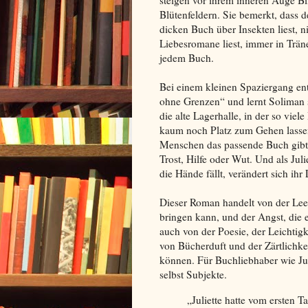
steigen vor ihrem inneren Auge Bi
Blütenfeldern. Sie bemerkt, dass 
dicken Buch über Insekten liest, n
Liebesromane liest, immer in Träne
jedem Buch.
Bei einem kleinen Spaziergang entd
ohne Grenzen“ und lernt Soliman s
die alte Lagerhalle, in der so vie
kaum noch Platz zum Gehen lassen.
Menschen das passende Buch gibt, 
Trost, Hilfe oder Wut. Und als Jul
die Hände fällt, verändert sich ihr
Dieser Roman handelt von der Leer
bringen kann, und der Angst, die 
auch von der Poesie, der Leichtig
von Bücherduft und der Zärtlichke
können. Für Buchliebhaber wie Jul
selbst Subjekte.
„Juliette hatte vom ersten T