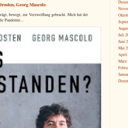
Deze
 Drosten, Georg Mascolo
Nove
rägt, bewegt, zur Verzweiflung gebracht. Mich hat der
Oktob
die Pandemie...
Septe
Augus
Juli 
Juni 
Mai 2
April
März 
Febru
Janua
Deze