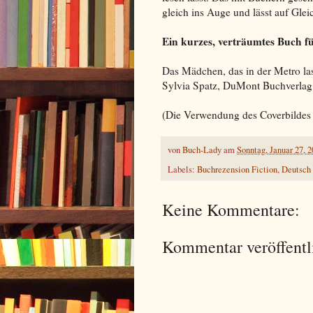
gleich ins Auge und lässt auf Glei
Ein kurzes, verträumtes Buch fü
Das Mädchen, das in der Metro las
Sylvia Spatz, DuMont Buchverlag
(Die Verwendung des Coverbildes e
von
Buch-Lady
am
Sonntag, Januar 27, 
Labels:
Buchrezension Fiction
,
Deutsch
Keine Kommentare:
Kommentar veröffentl