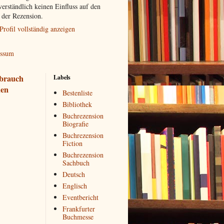
verständlich keinen Einfluss auf den
t der Rezension.
Profil vollständig anzeigen
essum
brauch
Labels
en
Bestenliste
Bibliothek
Buchrezension
Biografie
Buchrezension
Fiction
Buchrezension
Sachbuch
Deutsch
Englisch
Eventbericht
Frankfurter
Buchmesse