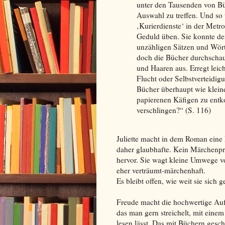
unter den Tausenden von Bü
Auswahl zu treffen. Und so 
‚Kurierdienste‘ in der Metr
Geduld üben. Sie konnte den
unzähligen Sätzen und Wör
doch die Bücher durchschaut
und Haaren aus. Erregt leic
Flucht oder Selbstverteidi
Bücher überhaupt wie kleine
papierenen Käfigen zu entko
verschlingen?“ (S. 116)
Juliette macht in dem Roman eine 
daher glaubhafte. Kein Märchenpr
hervor. Sie wagt kleine Umwege vo
eher verträumt-märchenhaft.
Es bleibt offen, wie weit sie sich 
Freude macht die hochwertige Au
das man gern streichelt, mit eine
lesen lässt. Das mit Büchern gesc