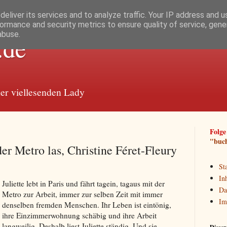
eliver its services and to analyze traffic. Your IP address and 
ormance and security metrics to ensure quality of service, gen
abuse.
.de
 viellesenden Lady
Folge
"buc
er Metro las, Christine Féret-Fleury
Sta
In
Juliette lebt in Paris und fährt tagein, tagaus mit der
Da
Metro zur Arbeit, immer zur selben Zeit mit immer
Im
denselben fremden Menschen. Ihr Leben ist eintönig,
ihre Einzimmerwohnung schäbig und ihre Arbeit
langweilig. Deshalb liest Juliette ständig. Und sie