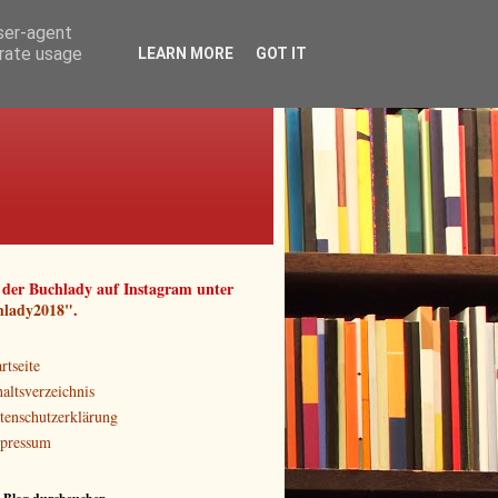
user-agent
erate usage
LEARN MORE
GOT IT
 der Buchlady auf Instagram unter
hlady2018"
.
rtseite
haltsverzeichnis
tenschutzerklärung
pressum