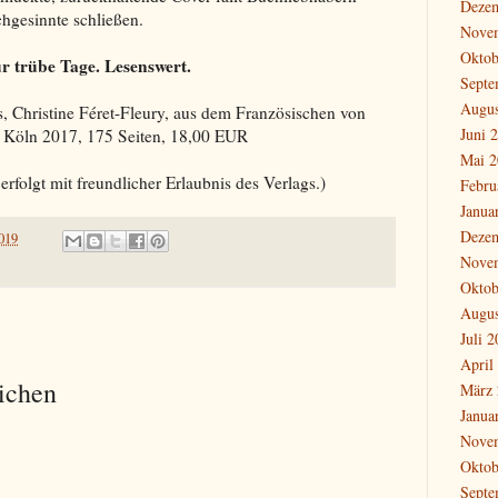
Deze
chgesinnte schließen.
Nove
Oktob
r trübe Tage. Lesenswert.
Septe
Augus
, Christine Féret-Fleury, aus dem Französischen von
Juni 
 Köln 2017, 175 Seiten, 18,00 EUR
Mai 2
rfolgt mit freundlicher Erlaubnis des Verlags.)
Febru
Janua
Deze
2019
Nove
Oktob
Augus
Juli 
April
ichen
März 
Janua
Nove
Oktob
Septe