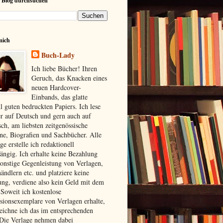
 Blog durchsuchen
mich
Buch-Lady
Ich liebe Bücher! Ihren
Geruch, das Knacken eines
neuen Hardcover-
Einbands, das glatte
l guten bedruckten Papiers. Ich lese
r auf Deutsch und gern auch auf
sch, am liebsten zeitgenössische
e, Biografien und Sachbücher. Alle
ge erstelle ich redaktionell
ängig. Ich erhalte keine Bezahlung
sonstige Gegenleistung von Verlagen,
ändlern etc. und platziere keine
ng, verdiene also kein Geld mit dem
 Soweit ich kostenlose
sionsexemplare von Verlagen erhalte,
eichne ich das im entsprechenden
 Die Verlage nehmen dabei