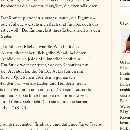
Diesen
beobachtet die anderen Fahrgäste, die ebenfalls lesen.
Der Roman plätschert zunächst dahin, die Figuren –
auch Juliette – erscheinen flach und farblos, doch das
Über 
ist gewollt. Die Eintönigkeit ihres Lebens trieft aus den
Seiten:
„In Juliettes Rücken war die Wand mit den
Akten, diese scheußlich gelbe Wand, bei deren
Anblick es sie jedes Mal innerlich schüttelte. (…)
Gefüh
Ein Stück weiter entfernt, vor den Schaufenstern
Büche
der Agentur, lag die Straße, Autos fuhren mit
Engli
leisem Quietschen über den regennassen
Roman
efanden sich weitere Läden und Hunderte, nein,
Beiträ
die man Wohnungen nannte, (…) Genau, Tausende
unabh
oder 
, und sie, sie blieb inmitten des Stroms sitzen,
Buchh
, und rührte sich nicht, (…) sie würde ausharren,
Werbu
terben.“ (S. 79)
Blog.
Rezen
kennz
, sondern sensibel. Trinkt sie eine duftende Tasse Tee, so
Post.