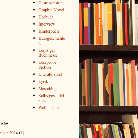
Gastrezension
Graphic Novel
Hörbuch
Interview
Kinderbuch
Kurzgeschichte
n
Leipziger
Buchmesse
Leseprobe
Fiction
Literaturspiel
Lyrik
Messeblog
Selbstgeschrieb
enes
Weihnachten
rchiv
mber 2024
(1)