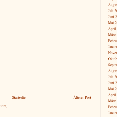
Augus
Juli 
Juni 
Mai 2
April
März 
Febru
Janua
Nove
Oktob
Septe
Augus
Juli 
Juni 
Mai 2
April
Startseite
Älterer Post
März 
Atom)
Febru
Janua